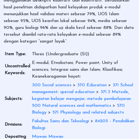
menggunakan deskriptif kualitatif dan kuantitatif. Berdasarkan
hasil penelitian didapatkan haisl kelayakan produk e-modul
menunjukkan hasil validasi materi sebesar 79%, UOS Islam
sebesar 95%, UOS kearifan lokal sebesar 94%, media sebesar
90%, guru biologi 96% dan uji skala kecil sebesar 88%. Dari data
tersebut diambil rata-rata kelayakan e-modul sebesar 89%
dengan kategori “sangat layak”.
Item Type:
Thesis (Undergraduate (S1))
E-modul; Etnobotani; Power point; Unity of
Uncontrolled
sciences; Integrasi sains dan Islam; Klasifikasi;
Keywords:
Keanekaragaman hayati
300 Social sciences
>
370 Education
>
371 School
management; special education
>
371.3 Metode,
Subjects:
kegiatan belajar mengajar; metode pembelajaran
500 Natural sciences and mathematics
>
570
Biology
>
571 Physiology and related subjects
Fakultas Sains dan Teknologi
>
84205 - Pendidikan
Divisions:
Biologi
Depositing
Miswan Miswan