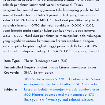
adalah penelitian kuantitatif yaitu korelasional. Teknik
pengambilan sampel menggunakan teknik sampling jenuh. Jumlah
sampel keseluruhan adalah 70 peserta didik yang berasal dari
kelas XI MIPA 1 dan XI MIPA 2. Hasil dari penelitian ini yaiu di
peroleh r hitung = 0,710 dan nilai signifikansi 0,000 < 0,05,
yang berada pada tingkat hubungan kuat yaitu pada interval
0,60 – 0,799. Hasil dari penelitian ini menunjukkan ada hubungan
yang signifikan antara kemampuan literasi membaca dengan
keterampilan berpikir tingkat tinggi peserta didik kelas XI IPA
pada mata pelajaran biologi di SMA NU 05 Brangsong Kendal.
Item Type:
Thesis (Undergraduate (S1))
Uncontrolled
Berpikir tingkat tinggi; Literasi membaca; Siswa
Keywords:
SMA; Sistem gerak
300 Social sciences
>
370 Education
>
371 School
management; special education
>
371.3 Metode,
Subjects:
kegiatan belajar mengajar; metode pembelajaran
500 Natural sciences and mathematics
>
570
Biology
>
571 Physiology and related subjects