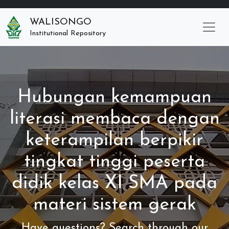
WALISONGO
Institutional Repository
Hubungan kemampuan
literasi membaca dengan
keterampilan berpikir
tingkat tinggi peserta
didik kelas XI SMA pada
materi sistem gerak
Have questions? Search through our