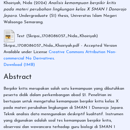
Khoiriyah, Nida
(2024)
Analisis kemampuan berpikir kritis
pada materi perubahan lingkungan kelas X SMAN 1 Donorojo
Jepara.
Undergraduate (S1) thesis, Universitas Islam Negeri
Walisongo Semarang.
Text (Skripsi_1708086057_Nida_Khoiriyah)
Skripsi_1708086057_Nida_Khoiriyah.pdf
- Accepted Version
Available under License
Creative Commons Attribution Non-
commercial No Derivatives
.
Download (1MB)
Abstract
Berpikir kritis merupakan salah satu kemampuan yang dibutuhkan
peserta didik dalam perkembangan abad 21. Penelitian ini
bertujuan untuk mengetahui kemampuan berpikir kritis kelas X
pada materi perubahan lingkungan di SMAN 1 Donorojo Jepara.
Teknik analisis data menngunakan deskriptif kualitatif. Instrumen
yang digunakan adalah soal tes kemampuan berpikir kritis,
observasi dan wawancara terhadap guru biologi di SMAN 1