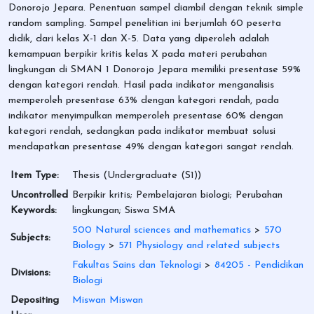
Donorojo Jepara. Penentuan sampel diambil dengan teknik simple
random sampling. Sampel penelitian ini berjumlah 60 peserta
didik, dari kelas X-1 dan X-5. Data yang diperoleh adalah
kemampuan berpikir kritis kelas X pada materi perubahan
lingkungan di SMAN 1 Donorojo Jepara memiliki presentase 59%
dengan kategori rendah. Hasil pada indikator menganalisis
memperoleh presentase 63% dengan kategori rendah, pada
indikator menyimpulkan memperoleh presentase 60% dengan
kategori rendah, sedangkan pada indikator membuat solusi
mendapatkan presentase 49% dengan kategori sangat rendah.
Item Type:
Thesis (Undergraduate (S1))
Uncontrolled
Berpikir kritis; Pembelajaran biologi; Perubahan
Keywords:
lingkungan; Siswa SMA
500 Natural sciences and mathematics
>
570
Subjects:
Biology
>
571 Physiology and related subjects
Fakultas Sains dan Teknologi
>
84205 - Pendidikan
Divisions:
Biologi
Depositing
Miswan Miswan