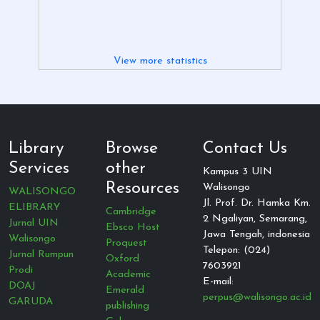
View more statistics
Library
Browse
Contact Us
Services
other
Kampus 3 UIN
Resources
Walisongo
WALISONGO
Jl. Prof. Dr. Hamka Km.
ELIBRARY
Cambridge
2 Ngaliyan, Semarang,
Jurnal UIN
Ebsco Host
Jawa Tengah, indonesia
Walisongo
Proquest
Telepon: (024)
Jurnal Rumpun
Oxford
7603921
Prodi
Academic
E-mail:
DOAJ
Emerald
perpus@walisongo.ac.id
GARUDA
publishing