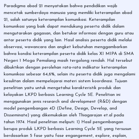
Paradigma abad 21 menyatakan bahwa pendidikan wajib
mencetak sumberdaya manusia yang memiliki keterampilan abad
21, salah satunya keterampilan komunikasi. Keterampilan
komunikasi yang baik dapat mendukung peserta didik dalam
mengutarakan gagasan, dan betukar informasi dengan guru atau
antar peserta didik yang lain. Hasil analisis peserta didik melalui
observasi, wawancara dan angket kebutuhan menggambarkan
bahwa kondisi keterampilan peserta didik kelas XI MIPA di SMA
Negeri 1 Moga Pemalang masih tergolong rendah. Hal tersebut
dibuktikan dengan perolehan rata-rata indikator keterampilan
komunikasi sebesar 64,6%, selain itu peserta didik juga mengalami
kesulitan dalam mempelajarai materi sistem koordinasi. Tujuan
penelitian yaitu untuk mengetahui karakteristik produk dan
kelayakan LKPD berbasis Learning Cycle 5E. Penelitian ini
menggunakan jenis research and development (R&D) dengan
model pengembangan 4D (Define, Design, Develop, and
Disseminate) yang dikemukakan oleh Thiagarajan et.al pada
tahun 1974. Hasil penelitian meliputi: 1) Hasil pengembangan
berupa produk LKPD berbasis Learning Cycle 5E yang tersusun
berdasarkan 5 fase yaitu fase engangement, explore, explain,