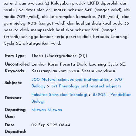
extend dan evaluasi. 2) Kelayakan produk LKPD diperoleh dari
hasil uji validitas oleh ahli materi sebesar 84% (sangat valid), ahli
media 70% (valid), ahli keterampilan komunikasi 74% (valid), dan
guru biologi 90% (sangat valid) dan hasil uji skala kecil pada 35
peserta didik memperoleh hasil skor sebesar 82% (sangat
tertarik) sehingga lembar kerja peserta didik berbasis Learning
Cycle 5E dikategorikan valid.
Item Type:
Thesis (Undergraduate (S1))
Uncontrolled
Lembar Kerja Peserta Didik; Learning Cycle 5E;
Keywords:
Keterampilan komunikasi; Sistem koordinasi
500 Natural sciences and mathematics
>
570
Subjects:
Biology
>
571 Physiology and related subjects
Fakultas Sains dan Teknologi
>
84205 - Pendidikan
Divisions:
Biologi
Depositing
Miswan Miswan
User:
Date
02 Sep 2025 08:44
Deposited: