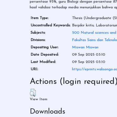
persentase 95%, guru Biologi dengan persentase 87%
hasil validasi terhadap media menunjukkan bahwa ap
Item Type:
Thesis (Undergraduate (S1
Uncontrolled Keywords:
Berpikir kritis; Laborator
Subjects:
500 Natural sciences and
Divisions:
Fakultas Sains dan Teknolo
Depositing User:
Miswan Miswan
Date Deposited:
09 Sep 2025 03:10
Last Modified:
09 Sep 2025 03:10
URI:
https://eprints.walisongo.a
Actions (login required
View Item
Downloads