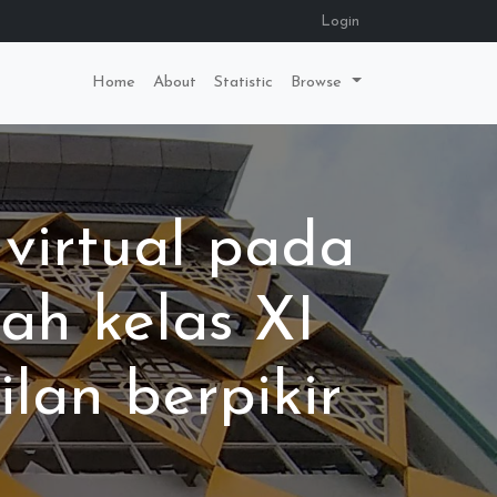
Login
Home
About
Statistic
Browse
virtual pada
ah kelas XI
lan berpikir