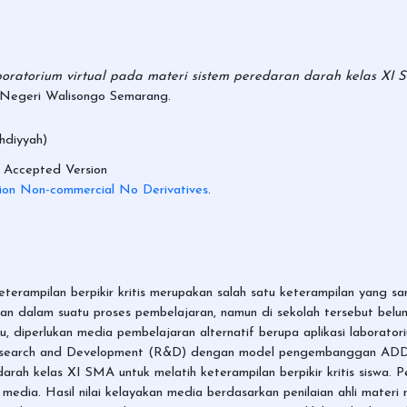
atorium virtual pada materi sistem peredaran darah kelas XI SM
m Negeri Walisongo Semarang.
diyyah)
 Accepted Version
ion Non-commercial No Derivatives
.
erampilan berpikir kritis merupakan salah satu keterampilan yang sa
n dalam suatu proses pembelajaran, namun di sekolah tersebut belum 
 diperlukan media pembelajaran alternatif berupa aplikasi laboratorium
Research and Development (R&D) dengan model pengembanggan ADDIE
arah kelas XI SMA untuk melatih keterampilan berpikir kritis siswa. Pe
 media. Hasil nilai kelayakan media berdasarkan penilaian ahli mate