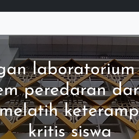
n laboratorium 
tem peredaran dar
elatih keterampi
kritis siswa