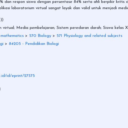
 dan respon siswa dengan persentase 84% serta ahli berpikir kritis d
likasi laboratorium virtual sangat layak dan valid untuk menjadi med
))
ium virtual; Media pembelajaran; Sistem peredaran darah; Siswa kelas X
 mathematics
>
570 Biology
>
571 Physiology and related subjects
gi
>
84205 - Pendidikan Biologi
c.id/id/eprint/27575
)