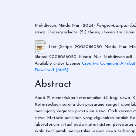
Mahdiyyah, Ninda Nur
(2024)
Pengembangan labor
siswa.
Undergraduate (S1) thesis, Universitas Isla
Text (Skripsi_2008086050_Ninda_Nur_Mah
Skripsi_2008086050_Ninda_Nur_Mahdiyyah.pdf
-
Available under License
Creative Commons Attribut
Download (8MB)
Abstract
Abad 21 memerlukan keterampilan 4C bagi siswa. Ket
Ketersediaan sarana dan prasarana sangat diperluka
menunjang kegiatan praktikum siswa. Oleh karena itu,
siswa. Metode penilitian yang digunakan adalah 
laboratorium virtual pada materi sistem peredaran d
skala kecil untuk mengetahui respon siswa terhadap