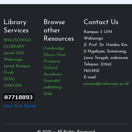
Library
Browse
Contact Us
Services
other
Kampus 3 UIN
Resources
Walisongo
WALISONGO
Jl. Prof. Dr. Hamka Km.
ELIBRARY
Cambridge
2 Ngaliyan, Semarang,
Jurnal UIN
Ebsco Host
Jawa Tengah, indonesia
Walisongo
Proquest
Telepon: (024)
Jurnal Rumpun
Oxford
7603921
Prodi
Academic
E-mail:
DOAJ
Emerald
perpus@walisongo.ac.id
GARUDA
publishing
Gale
View Stat Detail
© 2021 — All Rights Reserved