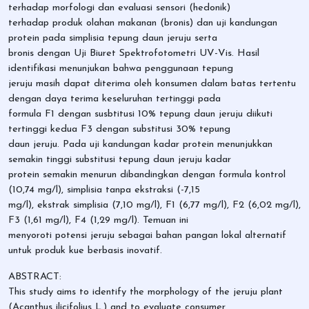
terhadap morfologi dan evaluasi sensori (hedonik)
terhadap produk olahan makanan (bronis) dan uji kandungan
protein pada simplisia tepung daun jeruju serta
bronis dengan Uji Biuret Spektrofotometri UV-Vis. Hasil
identifikasi menunjukan bahwa penggunaan tepung
jeruju masih dapat diterima oleh konsumen dalam batas tertentu
dengan daya terima keseluruhan tertinggi pada
formula F1 dengan susbtitusi 10% tepung daun jeruju diikuti
tertinggi kedua F3 dengan substitusi 30% tepung
daun jeruju. Pada uji kandungan kadar protein menunjukkan
semakin tinggi substitusi tepung daun jeruju kadar
protein semakin menurun dibandingkan dengan formula kontrol
(10,74 mg/l), simplisia tanpa ekstraksi (-7,15
mg/l), ekstrak simplisia (7,10 mg/l), F1 (6,77 mg/l), F2 (6,02 mg/l),
F3 (1,61 mg/l), F4 (1,29 mg/l). Temuan ini
menyoroti potensi jeruju sebagai bahan pangan lokal alternatif
untuk produk kue berbasis inovatif.
ABSTRACT:
This study aims to identify the morphology of the jeruju plant
(Acanthus ilicifolius L.) and to evaluate consumer