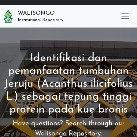
WALISONGO
Institutional Repository
Identifikasi dan
pemanfaatan tumbuhan
Jeruju (Acanthus ilicifolius
L.) sebagai tepung tinggi
protein pada kue bronis
Have questions? Search through our
Walisongo Repository.