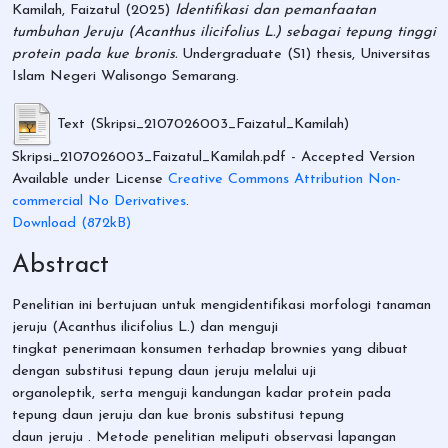
Kamilah, Faizatul
(2025)
Identifikasi dan pemanfaatan
tumbuhan Jeruju (Acanthus ilicifolius L.) sebagai tepung tinggi
protein pada kue bronis.
Undergraduate (S1) thesis, Universitas
Islam Negeri Walisongo Semarang.
Text (Skripsi_2107026003_Faizatul_Kamilah)
Skripsi_2107026003_Faizatul_Kamilah.pdf
- Accepted Version
Available under License
Creative Commons Attribution Non-
commercial No Derivatives
.
Download (872kB)
Abstract
Penelitian ini bertujuan untuk mengidentifikasi morfologi tanaman
jeruju (Acanthus ilicifolius L.) dan menguji
tingkat penerimaan konsumen terhadap brownies yang dibuat
dengan substitusi tepung daun jeruju melalui uji
organoleptik, serta menguji kandungan kadar protein pada
tepung daun jeruju dan kue bronis substitusi tepung
daun jeruju . Metode penelitian meliputi observasi lapangan