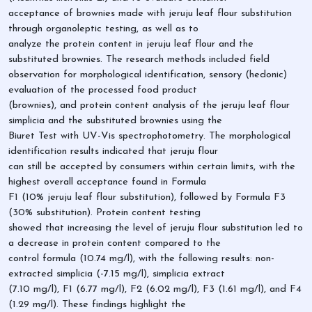
acceptance of brownies made with jeruju leaf flour substitution
through organoleptic testing, as well as to
analyze the protein content in jeruju leaf flour and the
substituted brownies. The research methods included field
observation for morphological identification, sensory (hedonic)
evaluation of the processed food product
(brownies), and protein content analysis of the jeruju leaf flour
simplicia and the substituted brownies using the
Biuret Test with UV-Vis spectrophotometry. The morphological
identification results indicated that jeruju flour
can still be accepted by consumers within certain limits, with the
highest overall acceptance found in Formula
F1 (10% jeruju leaf flour substitution), followed by Formula F3
(30% substitution). Protein content testing
showed that increasing the level of jeruju flour substitution led to
a decrease in protein content compared to the
control formula (10.74 mg/l), with the following results: non-
extracted simplicia (-7.15 mg/l), simplicia extract
(7.10 mg/l), F1 (6.77 mg/l), F2 (6.02 mg/l), F3 (1.61 mg/l), and F4
(1.29 mg/l). These findings highlight the