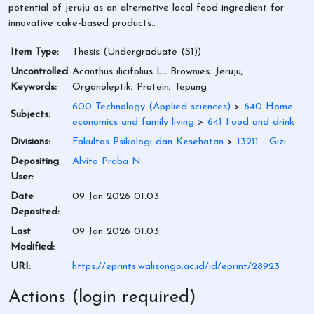
potential of jeruju as an alternative local food ingredient for
innovative cake-based products..
Item Type:
Thesis (Undergraduate (S1))
Uncontrolled
Acanthus ilicifolius L.; Brownies; Jeruju;
Keywords:
Organoleptik; Protein; Tepung
600 Technology (Applied sciences)
>
640 Home
Subjects:
economics and family living
>
641 Food and drink
Divisions:
Fakultas Psikologi dan Kesehatan
>
13211 - Gizi
Depositing
Alvito Praba N.
User:
Date
09 Jan 2026 01:03
Deposited:
Last
09 Jan 2026 01:03
Modified:
URI:
https://eprints.walisongo.ac.id/id/eprint/28923
Actions (login required)