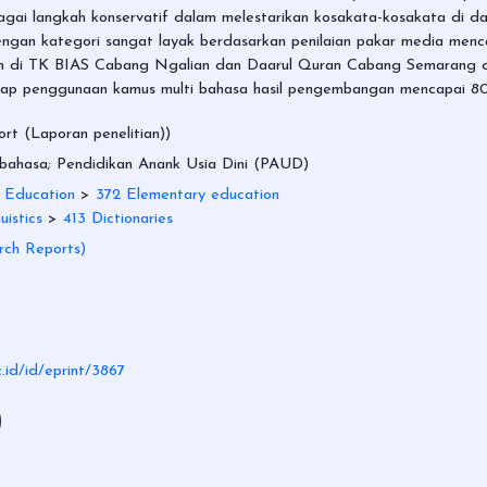
bagai langkah konservatif dalam melestarikan kosakata-kosakata di d
engan kategori sangat layak berdasarkan penilaian pakar media men
pkan di TK BIAS Cabang Ngalian dan Daarul Quran Cabang Semarang
adap penggunaan kamus multi bahasa hasil pengembangan mencapai 8
t (Laporan penelitian))
 bahasa; Pendidikan Anank Usia Dini (PAUD)
 Education
>
372 Elementary education
uistics
>
413 Dictionaries
rch Reports)
c.id/id/eprint/3867
)