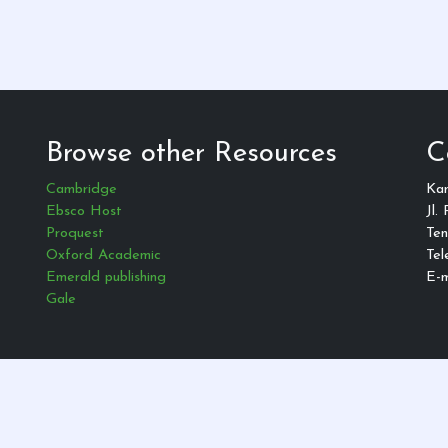
Browse other Resources
C
Cambridge
Ka
Ebsco Host
Jl.
Proquest
Ten
Oxford Academic
Tel
Emerald publishing
E-m
Gale
© 2021 — All Rights Reserved