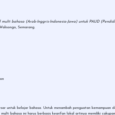
ulti bahasa (Arab-Inggris-Indonesia-Jawa) untuk PAUD (Pendidik
Walisongo, Semarang.
ion
 besar untuk belajar bahasa. Untuk menambah penguatan kemampuan da
ulti bahasa ini harus berbasis kearifan lokal artinya memiliki cakup