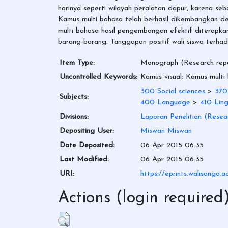
harinya seperti wilayah peralatan dapur, karena se
Kamus multi bahasa telah berhasil dikembangkan d
multi bahasa hasil pengembangan efektif ditera
barang-barang. Tanggapan positif wali siswa terh
Item Type:
Monograph (Research repor
Uncontrolled Keywords:
Kamus visual; Kamus multi
300 Social sciences
>
370
Subjects:
400 Language
>
410 Ling
Divisions:
Laporan Penelitian (Resea
Depositing User:
Miswan Miswan
Date Deposited:
06 Apr 2015 06:35
Last Modified:
06 Apr 2015 06:35
URI:
https://eprints.walisongo.a
Actions (login required