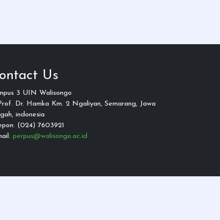
ontact Us
mpus 3 UIN Walisongo
 Prof. Dr. Hamka Km. 2 Ngaliyan, Semarang, Jawa
gah, indonesia
epon: (024) 7603921
ail:
perpus@walisongo.ac.id