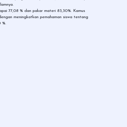
alamnya.
capai 77,08 % dan pakar materi 83,30%. Kamus
 dengan meningkatkan pemahaman siswa tentang
0 %.