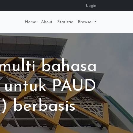
Login
Home
About
Statistic
Browse
multi bahasa
) untuk PAUD
) berbasis