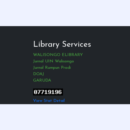
Library Services
WALISONGO ELIBRARY
Jurnal UIN Walisongo
Jurnal Rumpun Prodi
DOAJ
GARUDA
View Stat Detail