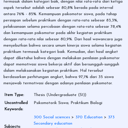
termasuk dalam kategori baik, dengan nilai rata-rata dari ketiga
aspek tersebut adalah sebesar 80,8% berada pada interval
antara 76% - 85%. Kemampuan psikomotor siswa, pada tahap
persiapan sebelum praktikum dengan rata-rata sebesar 83,3%,
pelaksanaan selama percobaan dengan rata-rata sebesar 78,4%
dan kemampuan psikomotor pada akhir kegiatan praktikum
dengan rata-rata nilai sebesar 80,9%. Dari hasil wawancara juga
menyebutkan bahwa secara umum kinerja siswa selama kegiatan
praktikum termasuk kategori baik. Kemudian, dari hasil angket
dapat diketahui bahwa dengan melakukan penilaian psikomotor
dapat memotivasi siswa bekerja aktif dan bersungguh-sungguh
dalam melaksanakan kegiatan praktikum. Hal tersebut
berdasarkan perhitungan angket, bahwa 97,1% dari 35 siswa
menjawab termotivasi dengan adanya penilaian psikomotor.
Item Type:
Thesis (Undergraduate (S1))
Uncontrolled
Psikomotorik Siswa; Praktikum Biologi
Keywords:
300 Social sciences
>
370 Education
>
373
Secondary education
Subjects: