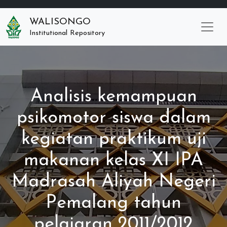
WALISONGO
Institutional Repository
Analisis kemampuan
psikomotor siswa dalam
kegiatan praktikum uji
makanan kelas XI IPA
Madrasah Aliyah Negeri
Pemalang tahun
pelajaran 2011/2012