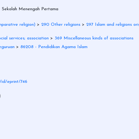
a; Sekolah Menengah Pertama
parative religion)
>
290 Other religions
>
297 Islam and religions ori
ial services; association
>
369 Miscellaneous kinds of associations
eguruan
>
86208 - Pendidikan Agama Islam
d/id/eprint/746
)