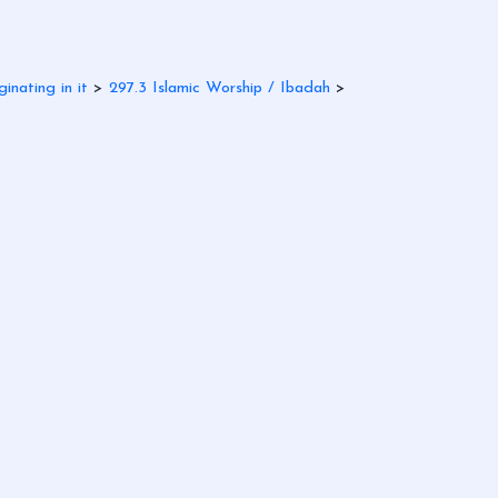
ginating in it
>
297.3 Islamic Worship / Ibadah
>