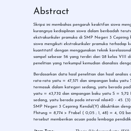
Abstract
Skripsi ini membahas pengaruh keaktifan siswa mengi
kurangnya kedisiplinan siswa dalam beribadah teru
ekstrakurikuler pramuka di SMP Negeri 3 Cepiring
siswa mengikuti ekstrakurikuler pramuka terhadap k
kuantitatif dengan menggunakan teknik korelasional
sampel sebesar 56 yang terdiri dari 28 kelas VII
penelitian yang terkumpul kemudian dianalisis denga
Berdasarkan data hasil penelitian dan hasil analis
rata-rata yaitu = 47,571 dan simpangan baku yaitu
termasuk dalam kategori sedang, yaitu berada pada 
yaitu = 43,732 dan simpangan baku yaitu S = 5,72 
sedang, yaitu berada pada interval nilai40 - 45. (
SMP Negeri 3 Cepiring Kendal(Y) dibuktikan dengan
Fhitung = 8,774 > Ftabel ( 0,05 ; 1, 48) = 4, 02 bera
tersebut memberikan acuan pada lembaga pendidikan