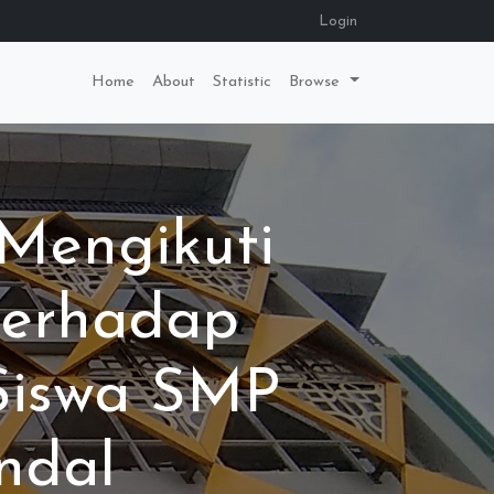
Login
Home
About
Statistic
Browse
Mengikuti
terhadap
 Siswa SMP
ndal