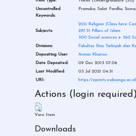
Item Type:
Thesis (Undergraduate (S1))
Uncontrolled
Pramuka; Salat Fardhu; Sisw
Keywords:
200 Religion (Class here Com
Subjects:
297.31 Pillars of Islam
300 Social sciences
>
360 Soc
Divisions:
Fakultas Ilmu Tarbiyah dan K
Depositing User:
Arman Khairon
Date Deposited:
09 Dec 2013 07:06
Last Modified:
03 Jul 2021 04:31
URI:
https://eprints.walisongo.ac.i
Actions (login required
View Item
Downloads