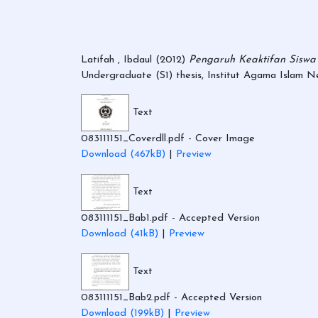
Latifah , Ibdaul
(2012)
Pengaruh Keaktifan Siswa 
Undergraduate (S1) thesis, Institut Agama Islam 
Text
083111151_Coverdll.pdf
- Cover Image
Download (467kB)
|
Preview
Text
083111151_Bab1.pdf
- Accepted Version
Download (41kB)
|
Preview
Text
083111151_Bab2.pdf
- Accepted Version
Download (199kB)
|
Preview