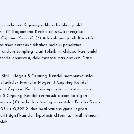
 di sekolah. Kajiannya dilatarbelakangi oleh
n : (1) Bagaimana Keaktifan siswa mengikuti
3 Cepiring Kendal? (3) Adakah pengaruh Keaktifan
alahan tersebut dibahas melalui penelitian
random sampling. Dari teknik ini didapatkan jumlah
etode observasi, dokumentasi dan angket. Data
uka SMP Negeri 3 Cepiring Kendal mempunyai nilai
rakurikuler Pramuka Negeri 3 Cepiring Kendal
i 3 Cepiring Kendal mempunyai nilai rata – rata
i 3 Cepiring Kendal termasuk dalam kategori
ramuka (X) terhadap Kedisiplinan ṣalat Fardhu Siswa
4 + 0,392 X dan hasil varians garis regresi
arti signifikan dan hipotesis diterima. Hasil temuan
olah.