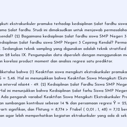
kuti ekstrakurikuler pramuka terhadap kedisiplinan ṣalat fardhu siswa
tama ṣalat fardhu. Studi ini dimaksudkan untuk menjawab permasalaha
 kendal? (2) Bagaimana kedisiplinan ṣalat fardhu siswa SMP Negeri 
edisiplinan ṣalat fardhu siswa SMP Negeri 3 Cepiring Kendal? Permas
. Sedangkan teknik sampling yang digunakan adalah teknik stratified 
I dan 28 kelas IX. Pengumpulan data diperoleh dengan menggunakan m
n korelasi product moment dan analisis regresi satu prediktor.
is diketahui bahwa (1) Keaktifan siswa mengikuti ekstrakurikuler pram
 S = 5,46. Hal ini menunjukkan bahwa Keaktifan Siswa Mengikuti Ekst
interval nilai44 - 49. (2) Kedisiplinan ṣalat Fardhu Siswa SMP Neger
Hal ini menunjukkan bahwa Kedisiplinan ṣalat farhu Siswa SMP Neger
3) Ada pengaruh variabel Keaktifan Siswa Mengikuti Ekstrakurikuler P
 sumbangan kontribusi sebesar 14 % dan persamaan regresi Ŷ = 25,08
rti signifikan, dan Fhitung = 8,774 > Ftabel ( 0,01 ; 1, 48) = 7,12 ber
 agar lebih memperhatikan kegiatan ektrakurikuler yang ada di sek