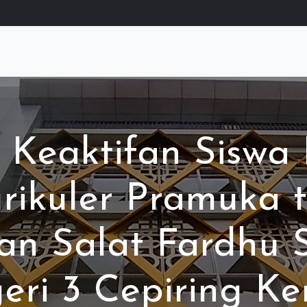
 Keaktifan Siswa 
urikuler Pramuka 
nan Salat Fardhu
eri 3 Cepiring Ke