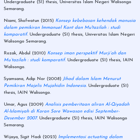
Undergraduate (S1) thesis, Universitas Islam Negeri Walisongo
Semarang.
Niami, Shofwatun
(2015)
Konsep kebebasan kehendak manusia
dalam pemikiran Immanuel Kant dan Mu'tazilah : studi
komparatif.
Undergraduate (S1) thesis, Universitas Islam Negeri
Walisongo Semarang.
Rozak, Abdul
(2010)
Konsep iman perspektif Murji’ah dan
Mu’tazilah : studi komparatif.
Undergraduate (S1) thesis, IAIN
Walisongo.
Syamsana, Adip Nor
(2008)
Jihad dalam Islam Menurut
Pemikiran Majelis Mujahidin Indonesia.
Undergraduate (S1)
thesis, IAIN Walisongo.
Umar, Agus
(2009)
Analisis pemberitaan aliran Al-Qiyadah
Al-Islamiyah di Koran Sore Wawasan edisi September-
Desember 2007.
Undergraduate (S1) thesis, IAIN Walisongo
Semarang.
Wijaya, Sigit Hadi
(2023)
Implementasi actuating dalam