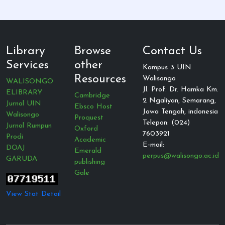
Library
Browse
Contact Us
Services
other
Kampus 3 UIN
Resources
Walisongo
WALISONGO
Jl. Prof. Dr. Hamka Km.
ELIBRARY
Cambridge
2 Ngaliyan, Semarang,
Jurnal UIN
Ebsco Host
Jawa Tengah, indonesia
Walisongo
Proquest
Telepon: (024)
Jurnal Rumpun
Oxford
7603921
Prodi
Academic
E-mail:
DOAJ
Emerald
perpus@walisongo.ac.id
GARUDA
publishing
Gale
View Stat Detail