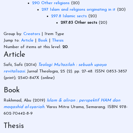
290 Other religions
(20)
297 Islam and religions originating in it
(20)
297.8 Islamic sects
(20)
297.83 Other sects
(20)
Group by:
Creators
|
Item Type
Jump to:
Article
|
Book
|
Thesis
Number of items at this level:
20
.
Article
Safii, Safii
(2014)
Teologi Mu'tazilah : sebuah upaya
revitalisasi.
Jurnal Theologia, 25 (2). pp. 27-48. ISSN 0853-3857
(print); 2540-847X (online)
Book
Rokhmad, Abu
(2019)
Islam & aliran : perspektif HAM dan
maqashid al-syariah.
Varos Mitra Utama, Semarang. ISBN 978-
602-70442-8-9
Thesis