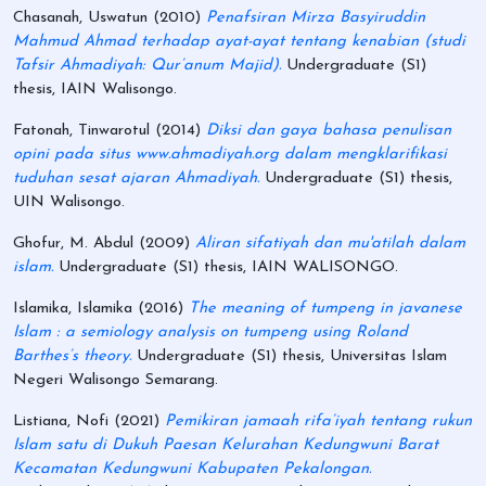
Chasanah, Uswatun
(2010)
Penafsiran Mirza Basyiruddin
Mahmud Ahmad terhadap ayat-ayat tentang kenabian (studi
Tafsir Ahmadiyah: Qur’anum Majid).
Undergraduate (S1)
thesis, IAIN Walisongo.
Fatonah, Tinwarotul
(2014)
Diksi dan gaya bahasa penulisan
opini pada situs www.ahmadiyah.org dalam mengklarifikasi
tuduhan sesat ajaran Ahmadiyah.
Undergraduate (S1) thesis,
UIN Walisongo.
Ghofur, M. Abdul
(2009)
Aliran sifatiyah dan mu'atilah dalam
islam.
Undergraduate (S1) thesis, IAIN WALISONGO.
Islamika, Islamika
(2016)
The meaning of tumpeng in javanese
Islam : a semiology analysis on tumpeng using Roland
Barthes’s theory.
Undergraduate (S1) thesis, Universitas Islam
Negeri Walisongo Semarang.
Listiana, Nofi
(2021)
Pemikiran jamaah rifa’iyah tentang rukun
Islam satu di Dukuh Paesan Kelurahan Kedungwuni Barat
Kecamatan Kedungwuni Kabupaten Pekalongan.