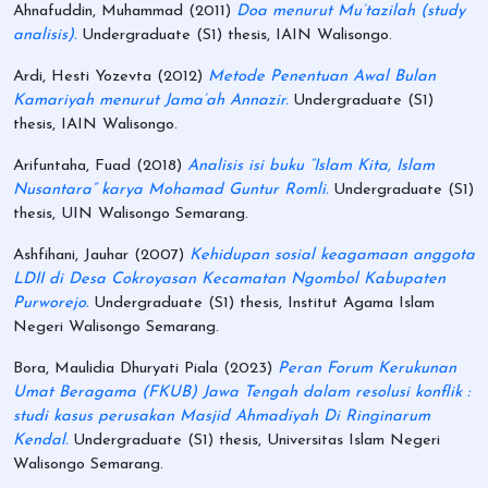
Ahnafuddin, Muhammad
(2011)
Doa menurut Mu’tazilah (study
analisis).
Undergraduate (S1) thesis, IAIN Walisongo.
Ardi, Hesti Yozevta
(2012)
Metode Penentuan Awal Bulan
Kamariyah menurut Jama’ah Annazir.
Undergraduate (S1)
thesis, IAIN Walisongo.
Arifuntaha, Fuad
(2018)
Analisis isi buku “Islam Kita, Islam
Nusantara” karya Mohamad Guntur Romli.
Undergraduate (S1)
thesis, UIN Walisongo Semarang.
Ashfihani, Jauhar
(2007)
Kehidupan sosial keagamaan anggota
LDII di Desa Cokroyasan Kecamatan Ngombol Kabupaten
Purworejo.
Undergraduate (S1) thesis, Institut Agama Islam
Negeri Walisongo Semarang.
Bora, Maulidia Dhuryati Piala
(2023)
Peran Forum Kerukunan
Umat Beragama (FKUB) Jawa Tengah dalam resolusi konflik :
studi kasus perusakan Masjid Ahmadiyah Di Ringinarum
Kendal.
Undergraduate (S1) thesis, Universitas Islam Negeri
Walisongo Semarang.