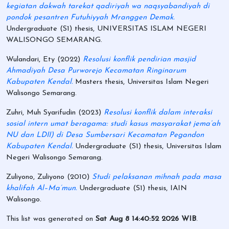
kegiatan dakwah tarekat qadiriyah wa naqsyabandiyah di
pondok pesantren Futuhiyyah Mranggen Demak.
Undergraduate (S1) thesis, UNIVERSITAS ISLAM NEGERI
WALISONGO SEMARANG.
Wulandari, Ety
(2022)
Resolusi konflik pendirian masjid
Ahmadiyah Desa Purworejo Kecamatan Ringinarum
Kabupaten Kendal.
Masters thesis, Universitas Islam Negeri
Walisongo Semarang.
Zuhri, Muh Syarifudin
(2023)
Resolusi konflik dalam interaksi
sosial intern umat beragama: studi kasus masyarakat jema’ah
NU dan LDII) di Desa Sumbersari Kecamatan Pegandon
Kabupaten Kendal.
Undergraduate (S1) thesis, Universitas Islam
Negeri Walisongo Semarang.
Zuliyono, Zuliyono
(2010)
Studi pelaksanan mihnah pada masa
khalifah Al–Ma’mun.
Undergraduate (S1) thesis, IAIN
Walisongo.
This list was generated on
Sat Aug 8 14:40:52 2026 WIB
.