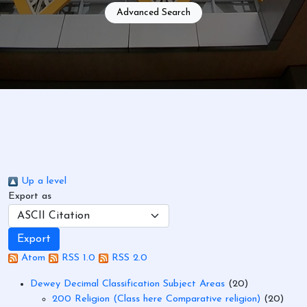
Advanced Search
Up a level
Export as
Atom
RSS 1.0
RSS 2.0
Dewey Decimal Classification Subject Areas
(20)
200 Religion (Class here Comparative religion)
(20)