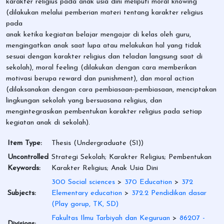
karakter religius pada anak usia dini meliputi moral knowing
(dilakukan melalui pemberian materi tentang karakter religius
pada
anak ketika kegiatan belajar mengajar di kelas oleh guru,
mengingatkan anak saat lupa atau melakukan hal yang tidak
sesuai dengan karakter religius dan teladan langsung saat di
sekolah), moral feeling (dilakukan dengan cara memberikan
motivasi berupa reward dan punishment), dan moral action
(dilaksanakan dengan cara pembiasaan-pembiasaan, menciptakan
lingkungan sekolah yang bersuasana religius, dan
mengintegrasikan pembentukan karakter religius pada setiap
kegiatan anak di sekolah).
Item Type:
Thesis (Undergraduate (S1))
Uncontrolled
Strategi Sekolah; Karakter Religius; Pembentukan
Keywords:
Karakter Religius; Anak Usia Dini
300 Social sciences
>
370 Education
>
372
Subjects:
Elementary education
>
372.2 Pendidikan dasar
(Play gorup, TK, SD)
Fakultas Ilmu Tarbiyah dan Keguruan
>
86207 -
Divisions: