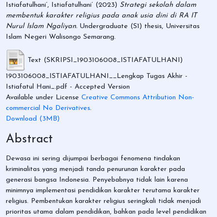
Istiafatulhani’, Istiafatulhani’
(2023)
Strategi sekolah dalam
membentuk karakter religius pada anak usia dini di RA IT
Nurul Islam Ngaliyan.
Undergraduate (S1) thesis, Universitas
Islam Negeri Walisongo Semarang.
Text (SKRIPSI_1903106008_ISTIAFATULHANI)
1903106008_ISTIAFATULHANI__Lengkap Tugas Akhir -
Istiafatul Hani_.pdf
- Accepted Version
Available under License
Creative Commons Attribution Non-
commercial No Derivatives
.
Download (3MB)
Abstract
Dewasa ini sering dijumpai berbagai fenomena tindakan
kriminalitas yang menjadi tanda penurunan karakter pada
generasi bangsa Indonesia. Penyebabnya tidak lain karena
minimnya implementasi pendidikan karakter terutama karakter
religius. Pembentukan karakter religius seringkali tidak menjadi
prioritas utama dalam pendidikan, bahkan pada level pendidikan