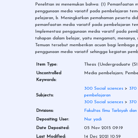
Penelitian ini menemukan bahwa: (1) Pemanfaatan 
penggunaan media variatif pada pembelajaran temat
pelajaran, b. Meningkatkan pemahaman peserta didi
pemanfaatan media variatif pada pembelajaran tem
Implementasi penggunaan media varatif pada pembe
tahapan dalam belajar, yaitu mengamati, menanya,
Temuan tersebut memberikan acuan bagi lembaga pe
penggunaan media variatif sehingga kegiatan pembe
Item Type:
Thesis (Undergraduate (S1
Uncontrolled
Media pembelajarn; Pembe
Keywords:
300 Social sciences
>
370
Subjects:
pembelajaran
300 Social sciences
>
370
Divisions:
Fakultas Ilmu Tarbiyah da
Depositing User:
Nur yadi
Date Deposited:
05 Nov 2015 09:19
Last Modified:
14 Dec 2021 10:59