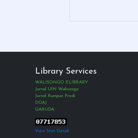
Library Services
WALISONGO ELIBRARY
Jurnal UIN Walisongo
Jurnal Rumpun Prodi
DOAJ
GARUDA
View Stat Detail