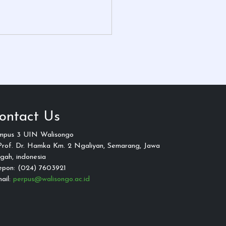
ontact Us
mpus 3 UIN Walisongo
 Prof. Dr. Hamka Km. 2 Ngaliyan, Semarang, Jawa
gah, indonesia
epon: (024) 7603921
ail:
perpus@walisongo.ac.id