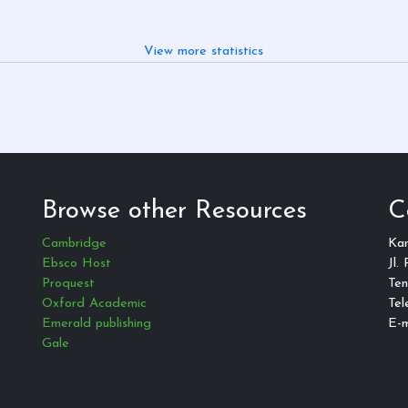
View more statistics
Browse other Resources
C
Cambridge
Ka
Ebsco Host
Jl.
Proquest
Ten
Oxford Academic
Tel
Emerald publishing
E-m
Gale