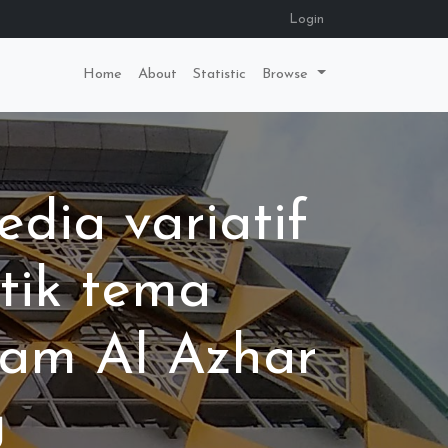
Login
Home
About
Statistic
Browse
ia variatif
tik tema
lam Al Azhar
g