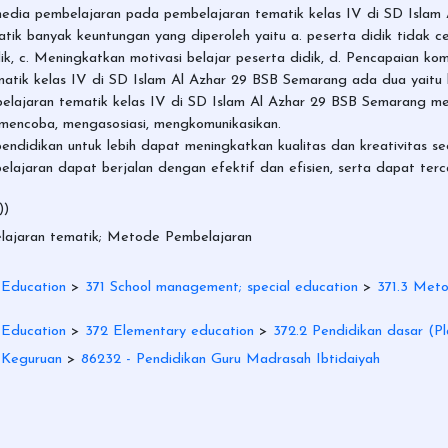
media pembelajaran pada pembelajaran tematik kelas IV di SD Islam
ik banyak keuntungan yang diperoleh yaitu a. peserta didik tidak c
k, c. Meningkatkan motivasi belajar peserta didik, d. Pencapaian ko
atik kelas IV di SD Islam Al Azhar 29 BSB Semarang ada dua yaitu h
lajaran tematik kelas IV di SD Islam Al Azhar 29 BSB Semarang men
 mencoba, mengasosiasi, mengkomunikasikan.
ndidikan untuk lebih dapat meningkatkan kualitas dan kreativitas 
lajaran dapat berjalan dengan efektif dan efisien, serta dapat terc
))
lajaran tematik; Metode Pembelajaran
 Education
>
371 School management; special education
>
371.3 Meto
 Education
>
372 Elementary education
>
372.2 Pendidikan dasar (Pl
n Keguruan
>
86232 - Pendidikan Guru Madrasah Ibtidaiyah