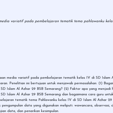
edia variatif pada pembelajaran tematik tema pahlawanku kelas
naan media variatif pada pembelajaran tematik kelas IV di SD Islam
aran. Penelitian ini bertujuan untuk menjawab permasalahan: (1) Ba
i SD Islam Al Azhar 29 BSB Semarang? (2) Faktor apa yang menjadi
i SD Islam Al Azhar 29 BSB Semarang dan bagaimana cara guru untu
elajaran tematik tema Pahlawanku kelas IV di SD Islam Al Azhar 2
Teknik pengumpulan data yang digunakan meliputi: wawancara, observasi
jian data, dan penarikan kesimpulan.