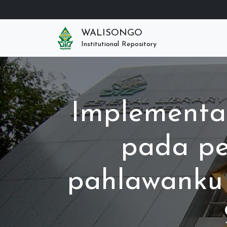
WALISONGO
Institutional Repository
Implementas
pada pe
pahlawanku 