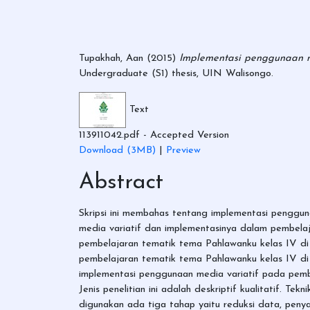
Tupakhah, Aan
(2015)
Implementasi penggunaan m
Undergraduate (S1) thesis, UIN Walisongo.
Text
113911042.pdf
- Accepted Version
Download (3MB)
|
Preview
Abstract
Skripsi ini membahas tentang implementasi penggu
media variatif dan implementasinya dalam pembelaj
pembelajaran tematik tema Pahlawanku kelas IV d
pembelajaran tematik tema Pahlawanku kelas IV d
implementasi penggunaan media variatif pada pemb
Jenis penelitian ini adalah deskriptif kualitatif. 
digunakan ada tiga tahap yaitu reduksi data, penya