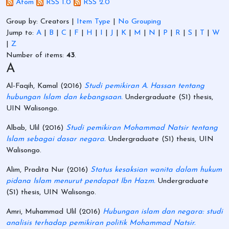
Atom
RSS 1.0
RSS 2.0
Group by:
Creators
|
Item Type
|
No Grouping
Jump to:
A
|
B
|
C
|
F
|
H
|
I
|
J
|
K
|
M
|
N
|
P
|
R
|
S
|
T
|
W
|
Z
Number of items:
43
.
A
Al-Faqih, Kamal
(2016)
Studi pemikiran A. Hassan tentang
hubungan Islam dan kebangsaan.
Undergraduate (S1) thesis,
UIN Walisongo.
Albab, Ulil
(2016)
Studi pemikiran Mohammad Natsir tentang
Islam sebagai dasar negara.
Undergraduate (S1) thesis, UIN
Walisongo.
Alim, Pradita Nur
(2016)
Status kesaksian wanita dalam hukum
pidana Islam menurut pendapat Ibn Hazm.
Undergraduate
(S1) thesis, UIN Walisongo.
Amri, Muhammad Ulil
(2016)
Hubungan islam dan negara: studi
analisis terhadap pemikiran politik Mohammad Natsir.