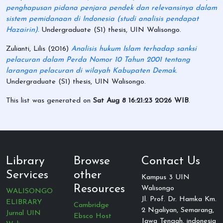
penghapusan pidana penjara pendek dan relevansinya dalam
sistem pemidanaan di Indonesia (studi analisis pendapat
Hazairin).
Undergraduate (S1) thesis, UIN Walisongo.
Zulianti, Lilis
(2016)
Analisis hukum Islam terhadap sanksi
pelacuran dalam Perda Nomor 10 Tahun 2001 tentang
larangan pelacuran di wilayah Kabupaten Demak.
Undergraduate (S1) thesis, UIN Walisongo.
This list was generated on
Sat Aug 8 16:21:23 2026 WIB
.
Library
Browse
Contact Us
Services
other
Kampus 3 UIN
Resources
Walisongo
WALISONGO
Jl. Prof. Dr. Hamka Km.
ELIBRARY
Cambridge
2 Ngaliyan, Semarang,
Jurnal UIN
Ebsco Host
Jawa Tengah, indonesia