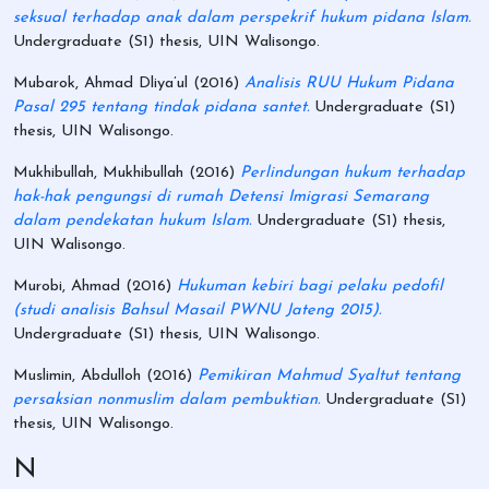
seksual terhadap anak dalam perspekrif hukum pidana Islam.
Undergraduate (S1) thesis, UIN Walisongo.
Mubarok, Ahmad Dliya’ul
(2016)
Analisis RUU Hukum Pidana
Pasal 295 tentang tindak pidana santet.
Undergraduate (S1)
thesis, UIN Walisongo.
Mukhibullah, Mukhibullah
(2016)
Perlindungan hukum terhadap
hak-hak pengungsi di rumah Detensi Imigrasi Semarang
dalam pendekatan hukum Islam.
Undergraduate (S1) thesis,
UIN Walisongo.
Murobi, Ahmad
(2016)
Hukuman kebiri bagi pelaku pedofil
(studi analisis Bahsul Masail PWNU Jateng 2015).
Undergraduate (S1) thesis, UIN Walisongo.
Muslimin, Abdulloh
(2016)
Pemikiran Mahmud Syaltut tentang
persaksian nonmuslim dalam pembuktian.
Undergraduate (S1)
thesis, UIN Walisongo.
N