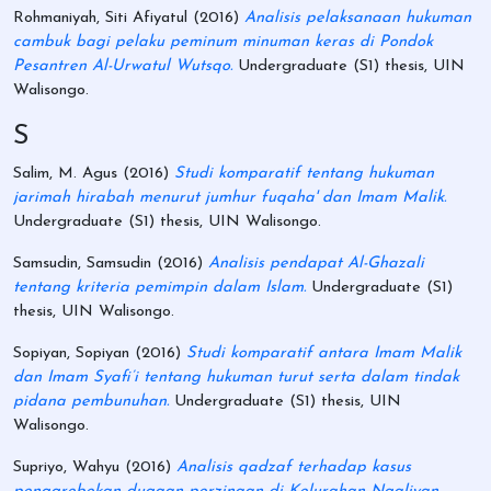
Rohmaniyah, Siti Afiyatul
(2016)
Analisis pelaksanaan hukuman
cambuk bagi pelaku peminum minuman keras di Pondok
Pesantren Al-Urwatul Wutsqo.
Undergraduate (S1) thesis, UIN
Walisongo.
S
Salim, M. Agus
(2016)
Studi komparatif tentang hukuman
jarimah hirabah menurut jumhur fuqaha' dan Imam Malik.
Undergraduate (S1) thesis, UIN Walisongo.
Samsudin, Samsudin
(2016)
Analisis pendapat Al-Ghazali
tentang kriteria pemimpin dalam Islam.
Undergraduate (S1)
thesis, UIN Walisongo.
Sopiyan, Sopiyan
(2016)
Studi komparatif antara Imam Malik
dan Imam Syafi’i tentang hukuman turut serta dalam tindak
pidana pembunuhan.
Undergraduate (S1) thesis, UIN
Walisongo.
Supriyo, Wahyu
(2016)
Analisis qadzaf terhadap kasus