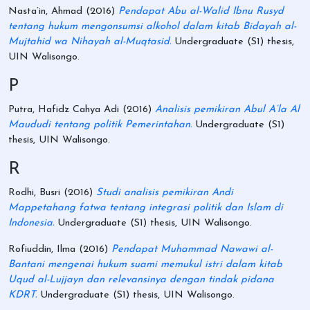
Nasta’in, Ahmad
(2016)
Pendapat Abu al-Walid Ibnu Rusyd
tentang hukum mengonsumsi alkohol dalam kitab Bidayah al-
Mujtahid wa Nihayah al-Muqtasid.
Undergraduate (S1) thesis,
UIN Walisongo.
P
Putra, Hafidz Cahya Adi
(2016)
Analisis pemikiran Abul A’la Al
Maududi tentang politik Pemerintahan.
Undergraduate (S1)
thesis, UIN Walisongo.
R
Rodhi, Busri
(2016)
Studi analisis pemikiran Andi
Mappetahang fatwa tentang integrasi politik dan Islam di
Indonesia.
Undergraduate (S1) thesis, UIN Walisongo.
Rofiuddin, Ilma
(2016)
Pendapat Muhammad Nawawi al-
Bantani mengenai hukum suami memukul istri dalam kitab
Uqud al-Lujjayn dan relevansinya dengan tindak pidana
KDRT.
Undergraduate (S1) thesis, UIN Walisongo.