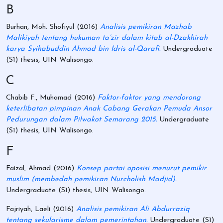
B
Burhan, Moh. Shofiyul
(2016)
Analisis pemikiran Mazhab
Malikiyah tentang hukuman ta’zir dalam kitab al-Dzakhirah
karya Syihabuddin Ahmad bin Idris al-Qarafi.
Undergraduate
(S1) thesis, UIN Walisongo.
C
Chabib F., Muhamad
(2016)
Faktor-faktor yang mendorong
keterlibatan pimpinan Anak Cabang Gerakan Pemuda Ansor
Pedurungan dalam Pilwakot Semarang 2015.
Undergraduate
(S1) thesis, UIN Walisongo.
F
Faizal, Ahmad
(2016)
Konsep partai oposisi menurut pemikir
muslim (membedah pemikiran Nurcholish Madjid).
Undergraduate (S1) thesis, UIN Walisongo.
Fajriyah, Laeli
(2016)
Analisis pemikiran Ali Abdurraziq
tentang sekularisme dalam pemerintahan.
Undergraduate (S1)