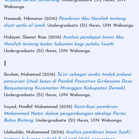
Terpadu Seruni Semarang.
Undergraduate (S1) thesis, UIN
Walisongo.
Hasanah, Hikmatun
(2016)
Pemikiran Abu Hanifah tentang
diyat qatlu al-‘amdi.
Undergraduate (S1) thesis, UIN Walisongo.
Hidayat, Slamet Rian
(2016)
Analisis pendapat Imam Abu
Hanifah tentang kadar hukuman bagi pelaku liwath.
Undergraduate (S1) thesis, UIN Walisongo.
I
Ibrohim, Muhamad
(2016)
Ta’zir sebagai sanksi tindak pidana
pencurian (studi kasus di Pondok Pesantren Girikesumo Desa
Banyumeneng Kecamatan Mranggen Kabupaten Demak).
Undergraduate (S1) thesis, UIN Walisongo.
Irsyad, Nadhif Muhammad
(2016)
Kontribusi pemikiran
Mohammad Natsir dalam pengembangan ideologi Partai
Bulan Bintang.
Undergraduate (S1) thesis, UIN Walisongo.
Islahuddin, Muhammad
(2016)
Analisis pemikiran Imam Syafi’i