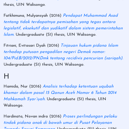
thesis, UIN Walisongo.
Fatkhimuna, Mulyansyah
(2016)
Pendapat Muhammad Asad
tentang tidak terdapatnya pemisahan yang tegas antara
legislatif, eksekutif dan yudikatif dalam sistem pemerintahan
Islam.
Undergraduate (S1) thesis, UIN Walisongo.
Fitriani, Evitasari Dyah
(2016)
Tinjauan hukum pidana Islam
terhadap putusan pengadilan negeri Demak nomor:
104/Pid.B/2012/PN.Dmk tentang recidivis pencurian (sariqah).
Undergraduate (S1) thesis, UIN Walisongo.
H
Hamida, Nur
(2016)
Analisis terhadap ketentuan uqubah
khamar dalam pasal 15 Qanun Aceh Nomor 6 Tahun 2014
Mahkamah Syar’iyah.
Undergraduate (S1) thesis, UIN
Walisongo.
Hardinata, Novan indra
(2016)
Proses perlindungan pelaku
tindak pidana anak di bawah umur di Pusat Pelayanan