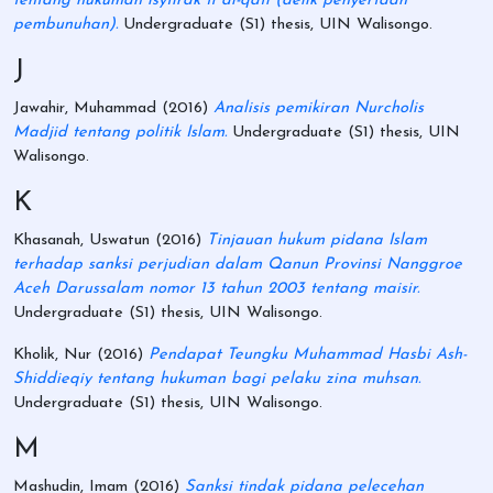
tentang hukuman isytirāk fi al-qatl (delik penyertaan
pembunuhan).
Undergraduate (S1) thesis, UIN Walisongo.
J
Jawahir, Muhammad
(2016)
Analisis pemikiran Nurcholis
Madjid tentang politik Islam.
Undergraduate (S1) thesis, UIN
Walisongo.
K
Khasanah, Uswatun
(2016)
Tinjauan hukum pidana Islam
terhadap sanksi perjudian dalam Qanun Provinsi Nanggroe
Aceh Darussalam nomor 13 tahun 2003 tentang maisir.
Undergraduate (S1) thesis, UIN Walisongo.
Kholik, Nur
(2016)
Pendapat Teungku Muhammad Hasbi Ash-
Shiddieqiy tentang hukuman bagi pelaku zina muhsan.
Undergraduate (S1) thesis, UIN Walisongo.
M
Mashudin, Imam
(2016)
Sanksi tindak pidana pelecehan