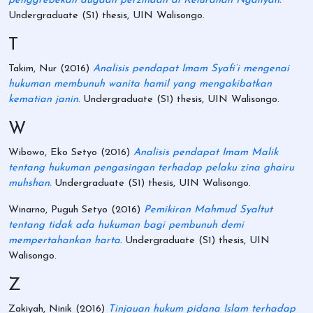
penggrebekan dugaan perzinaan di Kelurahan Ngaliyan.
Undergraduate (S1) thesis, UIN Walisongo.
T
Takim, Nur
(2016)
Analisis pendapat Imam Syafi’i mengenai
hukuman membunuh wanita hamil yang mengakibatkan
kematian janin.
Undergraduate (S1) thesis, UIN Walisongo.
W
Wibowo, Eko Setyo
(2016)
Analisis pendapat Imam Malik
tentang hukuman pengasingan terhadap pelaku zina ghairu
muhshan.
Undergraduate (S1) thesis, UIN Walisongo.
Winarno, Puguh Setyo
(2016)
Pemikiran Mahmud Syaltut
tentang tidak ada hukuman bagi pembunuh demi
mempertahankan harta.
Undergraduate (S1) thesis, UIN
Walisongo.
Z
Zakiyah, Ninik
(2016)
Tinjauan hukum pidana Islam terhadap